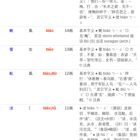
义）：他们～在一块儿。落：～
梅。打，击：“长木之毙，无不～
也”。捶胸的样子：“静言思之，寤
辟有～”。 其它字义 ● 摽 biāo ㄅㄧ
ㄠ
颮
風
biāo
14画
基本字义 ● 颮 biāo ㄅㄧㄠˉ ◎
见“飑”。 英语 storm whirlwind 德
语 Bö (S) 法语 ouragan (arch.)​
嫑
女
biáo
13画
基本字义 ● 嫑 biáo ㄅㄧㄠˊ ◎ 方
言，不要。如：嫑着急；农谚：“天
旱～望圪㙮云，女穷～望娘家人。”
© 汉典
颩
風
biāo,diū
12画
基本字义 ● 颩 biāo ㄅㄧㄠˉ 挥
打：“休教鞭～着马眼。”古通“彪”，
量词，用于军队人马：“见一～人马
到庄门。” 其它字义 ● 颩 diū ㄉㄧ
ㄡˉ ◎ 古通“丢”，抛掷：“～了僧伽
帽。” © 汉典
淲
氵
biāo,hǔ
11画
● 淲 biāo ㄅㄧㄠˉ 《廣韻》皮彪
切，平幽並。幽部。 水流貌。后
作“滮”。《説文•水部》：“淲，水流
皃。从水，彪省聲。《詩》曰：‘淲
沱北流。’”《集韻•幽韻》：“淲，或
作滮。” ● 淲 hū ㄏㄨ 《集韻》荒胡