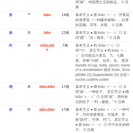
同“标”，特指用土立的标志。 © 汉
典
蔈
艹
biāo
14画
基本字义 ● 蔈 biāo ㄅㄧㄠˉ 开黄花
的凌霄花（一种藤本植物）。白茅
的花穗。浮萍。末尾。 © 汉典
脿
月
biāo
12画
基本字义 ● 脿 biāo ㄅㄧㄠˉ ◎ 古
同“膘”：“买～羯羊。” © 汉典
杓
木
sháo,biā
7画
基本字义 ● 杓 sháo ㄕㄠˊ ◎
o
同“勺”。 其它字义 ● 杓 biāo ㄅㄧ
ㄠˉ 古代指北斗第五、六、七颗
星。亦称“斗柄”。拉开。击。 英语
handle of cup, ladle, spoon; name
of a constellation 德语 Kelle, Schö
pflöffel (S)​,Suppenkelle (S) 法语 l
ouche,cuillère,cuiller
檦
木
biāo,biǎo
17画
基本字义 ● 檦 biāo ㄅㄧㄠˉ ◎ 古
同“标”，一种柱子。 其它字义 ● 檦
biǎo ㄅㄧㄠˇ ◎ 古同“表”，用作标
记的柱子：“列～建旌。” © 汉典
篻
竹
piǎo,biāo
17画
基本字义 ● 篻 piǎo ㄆㄧㄠˇ 一种竹
子，竹杆坚硬厚实，可做矛。亦
称“筋竹”。竹笋。竹门。 其它字义
● 篻 biāo ㄅㄧㄠˉ ◎ 竹子生长的样
子。 © 汉典