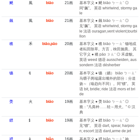
飇
風
biāo
21画
基本字义 ● 飇 biāo ㄅㄧㄠˉ ◎
同“飙”。 英语 whirlwind, stormy ga
le
飆
風
biāo
21画
基本字义 ● 飆 biāo ㄅㄧㄠˉ ◎
见“飙”。 英语 whirlwind, stormy ga
le 法语 ouragan,vent violent,tourbi
llon
穮
禾
biāo,pāo
20画
基本字义 ● 穮 biāo ㄅㄧㄠˉ 锄地或
者耘田除草。方言，秧田施粪。 其
它字义 ● 穮 pāo ㄆㄠˉ ◎ 禾虚貌。
英语 weed 德语 ausscheiden, aus
sondern 法语 désherber
镳
钅
biāo
20画
基本字义 ● 镳 （鑣） biāo ㄅㄧㄠˉ
马嚼子两端露出嘴外的部分：分道
扬～（喻趋向不同）。同“镖”。 英
语 bit, bridle; ride 法语 mors et bri
de
爂
火
biāo
19画
基本字义 ● 爂 biāo ㄅㄧㄠˉ ◎
脆：“凡粪种……轻～用犬。” © 汉
典
鏢
釒
biāo
19画
基本字义 ● 鏢 biāo ㄅㄧㄠˉ ◎
见“镖”。 英语 dart, spear, harpoo
n; escort 法语 dard,arme de jet
褾
衤
biǎo
16画
基本字义 ● 褾 biǎo ㄅㄧㄠˇ 袖