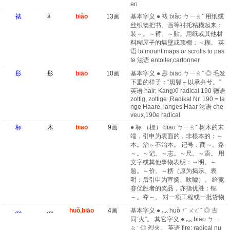
en
裱
衤
biǎo
13画
基本字义 ● 裱 biǎo ㄅㄧㄠˇ 用纸或
丝织物把书、画等衬托粘糊起来：
装～。～褙。～贴。用纸或其他材
料糊屋子的墙壁或顶棚：～糊。 英
语 to mount maps or scrolls to pas
te 法语 entoiler,cartonner
髟
髟
biāo
10画
基本字义 ● 髟 biāo ㄅㄧㄠˉ ◎ 毛发
下垂的样子：“斑鬓～以承弁兮。”
英语 hair; KangXi radical 190 德语
zottig, zottige ,Radikal Nr. 190 = la
nge Haare, langes Haar 法语 che
veux,190e radical
标
木
biāo
9画
● 标 （標） biāo ㄅㄧㄠˉ 树木的末
端，引申为表面的，非根本的：～
本。治～不治本。 记号：商～。路
～。～记。～志。～尺。～语。 用
文字或其他事物表明：～明。～
题。～价。～榜（原为揭示、表
明；后引申为宣扬、吹嘘）。 给竞
赛优胜者的奖品，亦指优胜：锦
～。夺～。 对一项工程或一批货物
灬
灬
huǒ,biāo
4画
基本字义 ● 灬 huǒ ㄏㄨㄛˇ ◎ 古
同“火”。 其它字义 ● 灬 biāo ㄅㄧ
ㄠˉ ◎ 烈火。 英语 fire; radical nu