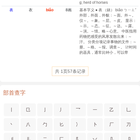
g; herd of horses
表
衣
biǎo
8画
基本字义 ● 表 （錶） biǎo ㄅㄧㄠˇ
外部，外面，外貌：～面。外～。
仪～。～象。～层。～皮。 显示：
～示。～态。～征。～达。～露。
～演。～情。略～心意。 中医指用
药物把感受的风寒发散出来：～
汗。 分类分项记录事物的文件：～
册。～格。～报。调查～。 计时间
的器具，通常比钟小，可以带
共
1
页
57
条记录
部首查字
丨
㔾
亅
丿
乛
一
乙
乚
丶
八
勹
匕
冫
卜
厂
刀
刂
儿
二
匚
阝
丷
几
卩