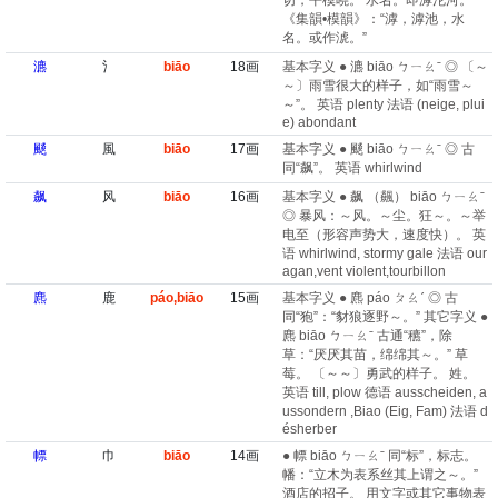
切，平模曉。 水名。即滹沱河。
《集韻•模韻》：“滹，滹池，水
名。或作淲。”
瀌
氵
biāo
18画
基本字义 ● 瀌 biāo ㄅㄧㄠˉ ◎ 〔～
～〕雨雪很大的样子，如“雨雪～
～”。 英语 plenty 法语 (neige, plui
e)​ abondant
颷
風
biāo
17画
基本字义 ● 颷 biāo ㄅㄧㄠˉ ◎ 古
同“飙”。 英语 whirlwind
飙
风
biāo
16画
基本字义 ● 飙 （飆） biāo ㄅㄧㄠˉ
◎ 暴风：～风。～尘。狂～。～举
电至（形容声势大，速度快）。 英
语 whirlwind, stormy gale 法语 our
agan,vent violent,tourbillon
麃
鹿
páo,biāo
15画
基本字义 ● 麃 páo ㄆㄠˊ ◎ 古
同“狍”：“豺狼逐野～。” 其它字义 ●
麃 biāo ㄅㄧㄠˉ 古通“穮”，除
草：“厌厌其苗，绵绵其～。” 草
莓。 〔～～〕勇武的样子。 姓。
英语 till, plow 德语 ausscheiden, a
ussondern ,Biao (Eig, Fam) 法语 d
ésherber
幖
巾
biāo
14画
● 幖 biāo ㄅㄧㄠˉ 同“标”，标志。
幡：“立木为表系丝其上谓之～。”
酒店的招子。 用文字或其它事物表