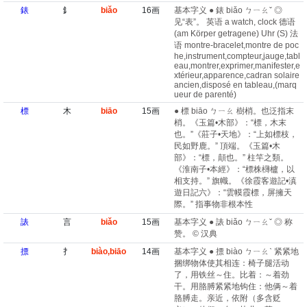
錶
釒
biǎo
16画
基本字义 ● 錶 biǎo ㄅㄧㄠˇ ◎
见“表”。 英语 a watch, clock 德语
(am Körper getragene)​ Uhr (S) 法
语 montre-bracelet,montre de poc
he,instrument,compteur,jauge,tabl
eau,montrer,exprimer,manifester,e
xtérieur,apparence,cadran solaire
ancien,disposé en tableau,(marq
ueur de parenté)​
標
木
biāo
15画
● 標 biāo ㄅㄧㄠ 樹梢。也泛指末
梢。《玉篇•木部》：“標，木末
也。”《莊子•天地》：“上如標枝，
民如野鹿。” 頂端。《玉篇•木
部》：“標，顛也。” 柱竿之類。
《淮南子•本經》：“標株欂櫨，以
相支持。” 旗幟。《徐霞客遊記•滇
遊日記六》：“雲幙霞標，屏擁天
際。” 指事物非根本性
諘
言
biǎo
15画
基本字义 ● 諘 biǎo ㄅㄧㄠˇ ◎ 称
赞。 © 汉典
摽
扌
biào,biāo
14画
基本字义 ● 摽 biào ㄅㄧㄠˋ 紧紧地
捆绑物体使其相连：椅子腿活动
了，用铁丝～住。比着：～着劲
干。用胳膊紧紧地钩住：他俩～着
胳膊走。亲近，依附（多含贬