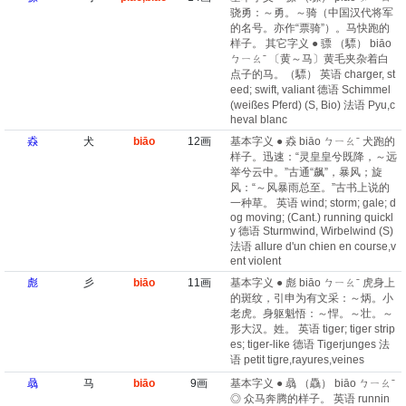
骁勇：～勇。～骑（中国汉代将军
的名号。亦作“票骑”）。马快跑的
样子。 其它字义 ● 骠 （驃） biāo
ㄅㄧㄠˉ 〔黄～马〕黄毛夹杂着白
点子的马。（驃） 英语 charger, st
eed; swift, valiant 德语 Schimmel
(weißes Pferd)​ (S, Bio) 法语 Pyu,c
heval blanc
猋
犬
biāo
12画
基本字义 ● 猋 biāo ㄅㄧㄠˉ 犬跑的
样子。迅速：“灵皇皇兮既降，～远
举兮云中。”古通“飙”，暴风；旋
风：“～风暴雨总至。”古书上说的
一种草。 英语 wind; storm; gale; d
og moving; (Cant.) running quickl
y 德语 Sturmwind, Wirbelwind (S)
法语 allure d'un chien en course,v
ent violent
彪
彡
biāo
11画
基本字义 ● 彪 biāo ㄅㄧㄠˉ 虎身上
的斑纹，引申为有文采：～炳。小
老虎。身躯魁悟：～悍。～壮。～
形大汉。姓。 英语 tiger; tiger strip
es; tiger-like 德语 Tigerjunges 法
语 petit tigre,rayures,veines
骉
马
biāo
9画
基本字义 ● 骉 （驫） biāo ㄅㄧㄠˉ
◎ 众马奔腾的样子。 英语 runnin