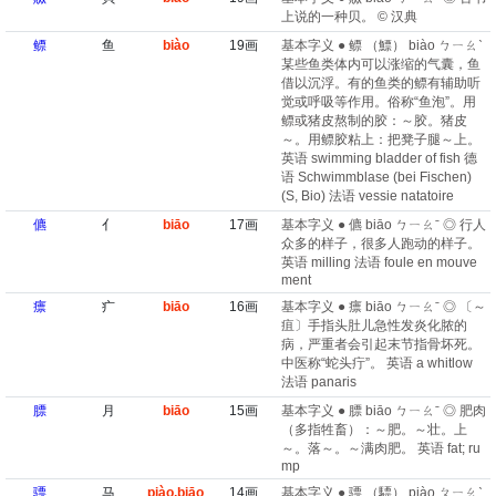
上说的一种贝。 © 汉典
鳔
鱼
biào
19画
基本字义 ● 鳔 （鰾） biào ㄅㄧㄠˋ
某些鱼类体内可以涨缩的气囊，鱼
借以沉浮。有的鱼类的鳔有辅助听
觉或呼吸等作用。俗称“鱼泡”。用
鳔或猪皮熬制的胶：～胶。猪皮
～。用鳔胶粘上：把凳子腿～上。
英语 swimming bladder of fish 德
语 Schwimmblase (bei Fischen)​
(S, Bio) 法语 vessie natatoire
儦
亻
biāo
17画
基本字义 ● 儦 biāo ㄅㄧㄠˉ ◎ 行人
众多的样子，很多人跑动的样子。
英语 milling 法语 foule en mouve
ment
瘭
疒
biāo
16画
基本字义 ● 瘭 biāo ㄅㄧㄠˉ ◎ 〔～
疽〕手指头肚儿急性发炎化脓的
病，严重者会引起末节指骨坏死。
中医称“蛇头疔”。 英语 a whitlow
法语 panaris
膘
月
biāo
15画
基本字义 ● 膘 biāo ㄅㄧㄠˉ ◎ 肥肉
（多指牲畜）：～肥。～壮。上
～。落～。～满肉肥。 英语 fat; ru
mp
骠
马
piào,biāo
14画
基本字义 ● 骠 （驃） piào ㄆㄧㄠˋ