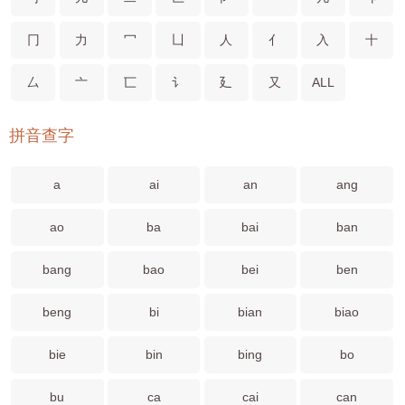
冂
力
冖
凵
人
亻
入
十
厶
亠
匸
讠
廴
又
ALL
拼音查字
a
ai
an
ang
ao
ba
bai
ban
bang
bao
bei
ben
beng
bi
bian
biao
bie
bin
bing
bo
bu
ca
cai
can