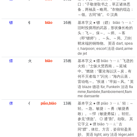
口：“子敬便取书之，草正诸体悉
备，两袖及～略周。”衣物的绲边：
～领。古同“裱”。 © 汉典
镖
钅
biāo
16画
基本字义 ● 镖 （鏢） biāo ㄅㄧㄠˉ
旧时投掷用的武器，形状像长枪的
头：飞～。保～。～师。～客
（即“镖师”）。～头。～局。刀剑
鞘末端的铜饰物。 英语 dart, spea
r, harpoon; escort 法语 dard,arme
de jet
熛
火
biāo
15画
基本字义 ● 熛 biāo ㄅㄧㄠˉ 飞迸的
火焰：“士纵火焚西南，～延城
中。”燃烧：“覆沧海以沃～炭，有
何不灭者哉？”闪光：“海内云蒸，
雷动电～。”疾速：“卒如～风。” 英
语 blaze 德语 für, Funkeln 法语 fla
mme,flambée,flamboiement,flam
me dansante
僄
亻
piào,biāo
13画
基本字义 ● 僄 piào ㄆㄧㄠˋ 轻：～
轻。～急。敏捷：～勇（敏捷勇
敢）。～悍（敏捷勇猛）。轻狂。
参见“僄急”。 ◎ 通“剽”。劫取。 其
它字义 ● 僄 biāo ㄅㄧㄠˉ 古
同“膘”，体壮。方言，姿容轻盈美
妙。 英语 light; airy 法语 léger,aéri