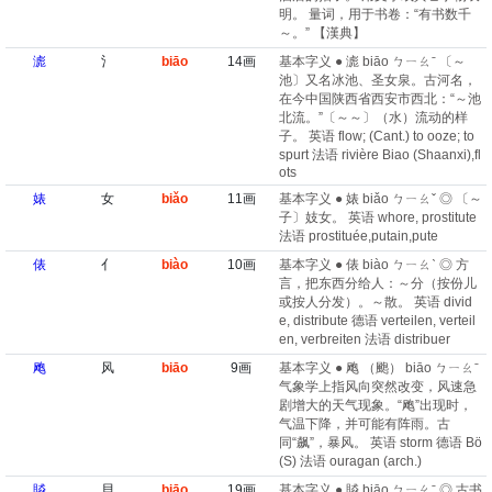
明。 量词，用于书卷：“有书数千
～。” 【漢典】
滮
氵
biāo
14画
基本字义 ● 滮 biāo ㄅㄧㄠˉ 〔～
池〕又名冰池、圣女泉。古河名，
在今中国陕西省西安市西北：“～池
北流。”〔～～〕（水）流动的样
子。 英语 flow; (Cant.) to ooze; to
spurt 法语 rivière Biao (Shaanxi)​,fl
ots
婊
女
biǎo
11画
基本字义 ● 婊 biǎo ㄅㄧㄠˇ ◎ 〔～
子〕妓女。 英语 whore, prostitute
法语 prostituée,putain,pute
俵
亻
biào
10画
基本字义 ● 俵 biào ㄅㄧㄠˋ ◎ 方
言，把东西分给人：～分（按份儿
或按人分发）。～散。 英语 divid
e, distribute 德语 verteilen, verteil
en, verbreiten 法语 distribuer
飑
风
biāo
9画
基本字义 ● 飑 （颮） biāo ㄅㄧㄠˉ
气象学上指风向突然改变，风速急
剧增大的天气现象。“飑”出现时，
气温下降，并可能有阵雨。古
同“飙”，暴风。 英语 storm 德语 Bö
(S) 法语 ouragan (arch.)​
贆
貝
biāo
19画
基本字义 ● 贆 biāo ㄅㄧㄠˉ ◎ 古书