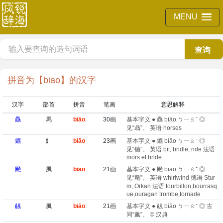
MENU
查询
拼音为【biao】的汉字
汉字
部首
拼音
笔画
意思解释
驫
馬
biāo
30画
基本字义 ● 驫 biāo ㄅㄧㄠˉ ◎
见“骉”。 英语 horses
鑣
釒
biāo
23画
基本字义 ● 鑣 biāo ㄅㄧㄠˉ ◎
见“镳”。 英语 bit, bridle; ride 法语
mors et bride
飈
風
biāo
21画
基本字义 ● 飈 biāo ㄅㄧㄠˉ ◎
见“飚”。 英语 whirlwind 德语 Stur
m, Orkan 法语 tourbillon,bourrasq
ue,ouragan trombe,tornade
飊
風
biāo
21画
基本字义 ● 飊 biāo ㄅㄧㄠˉ ◎ 古
同“飙”。 © 汉典