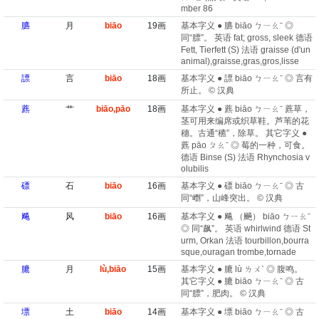
mber 86
臕
月
biāo
19画
基本字义 ● 臕 biāo ㄅㄧㄠˉ ◎
同“膘”。 英语 fat; gross, sleek 德语
Fett, Tierfett (S) 法语 graisse (d'un
animal)​,graisse,gras,gros,lisse
謤
言
biāo
18画
基本字义 ● 謤 biāo ㄅㄧㄠˉ ◎ 言有
所止。 © 汉典
藨
艹
biāo,pāo
18画
基本字义 ● 藨 biāo ㄅㄧㄠˉ 藨草，
茎可用来编席或织草鞋。芦苇的花
穗。古通“穮”，除草。 其它字义 ●
藨 pāo ㄆㄠˉ ◎ 莓的一种，可食。
德语 Binse (S) 法语 Rhynchosia v
olubilis
磦
石
biāo
16画
基本字义 ● 磦 biāo ㄅㄧㄠˉ ◎ 古
同“㠒”，山峰突出。 © 汉典
飚
风
biāo
16画
基本字义 ● 飚 （飈） biāo ㄅㄧㄠˉ
◎ 同“飙”。 英语 whirlwind 德语 St
urm, Orkan 法语 tourbillon,bourra
sque,ouragan trombe,tornade
膔
月
lù,biāo
15画
基本字义 ● 膔 lù ㄌㄨˋ ◎ 腹鸣。
其它字义 ● 膔 biāo ㄅㄧㄠˉ ◎ 古
同“膘”，肥肉。 © 汉典
墂
土
biāo
14画
基本字义 ● 墂 biāo ㄅㄧㄠˉ ◎ 古