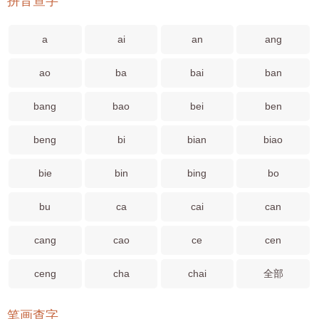
拼音查字
a
ai
an
ang
ao
ba
bai
ban
bang
bao
bei
ben
beng
bi
bian
biao
bie
bin
bing
bo
bu
ca
cai
can
cang
cao
ce
cen
ceng
cha
chai
全部
笔画查字