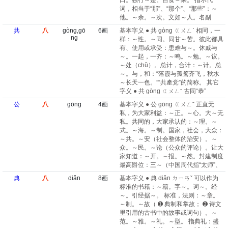
口。独行～是。自食～果。 指示代
词，相当于“那”、“那个”、“那些”：～
他。～余。～次。文如～人。名副
共
八
gòng,gō
6画
基本字义 ● 共 gòng ㄍㄨㄥˋ 相同，一
ng
样：～性。～同。同甘～苦。彼此都具
有、使用或承受：患难与～。休戚与
～。一起，一齐：～鸣。～勉。～议。
～处（chǔ）。总计，合计：～计。总
～。与，和：“落霞与孤鹜齐飞，秋水
～长天一色。”“共產党”的简称。 其它
字义 ● 共 gōng ㄍㄨㄥˉ 古同“恭”
公
八
gōng
4画
基本字义 ● 公 gōng ㄍㄨㄥˉ 正直无
私，为大家利益：～正。～心。大～无
私。共同的，大家承认的：～理。～
式。～海。～制。国家，社会，大众：
～共。～安（社会整体的治安）。～
众。～民。～论（公众的评论）。让大
家知道：～开。～报。～然。封建制度
最高爵位：三～（中国周代指“太师”、
典
八
diǎn
8画
基本字义 ● 典 diǎn ㄉㄧㄢˇ 可以作为
标准的书籍：～籍。字～。词～。经
～。引经据～。 标准，法则：～章。
～制。～故（ ➊ 典制和掌故； ➋ 诗文
里引用的古书中的故事或词句）。～
范。～雅。～礼。～型。 指典礼：盛