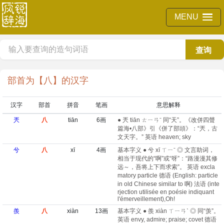
MENU
查询
部首为【八】的汉字
汉字
部首
拼音
笔画
意思解释
兲
八
tiān
6画
● 兲 tiān ㄊㄧㄢˉ 同“天”。《改併四聲
篇海•八部》引《併了部頭》：“兲，古
文天字。” 英语 heaven; sky
兮
八
xī
4画
基本字义 ● 兮 xī ㄒㄧˉ ◎ 文言助词，
相当于现代的“啊”或“呀”：“路漫漫其修
远～，吾将上下而求索”。 英语 excla
matory particle 德语 (English: particle
in old Chinese similar to 啊)​ 法语 (inte
rjection utilisée en poésie indiquant
l'émerveillement)​,Oh!
羨
八
xiàn
13画
基本字义 ● 羨 xiàn ㄒㄧㄢˋ ◎ 同“羡”。
英语 envy, admire; praise; covet 德语