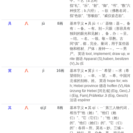
甲。～艺（a.古时
指“礼”、“乐”、“射”、“御”、“书”、“数”六
种技艺；b.六经）。～欲（佛教名词，
指“色欲”、“形貌欲”、“威仪姿态欲”、
具
八
jù
8画
基本字义 ● 具 jù ㄐㄩˋ 器物：器～。备
有：～备。～有。别～只眼（形容具有
独到的眼光和见解）。备，办：～呈。
～结。～名。～领。敬～菲酌。古
同“俱”，都，完全。量词，用于某些器
物和棺材、尸体：座钟一～。一～男
尸。 英语 tool, implement; draw up, w
rite 德语 Apparat (S)​,haben, besitzen
(V)​,Ju (E
冀
八
jì
16画
基本字义 ● 冀 jì ㄐㄧˋ 希望：～求（希
望得到）。～幸。～望。～希。中国河
北省的别称。姓。 英语 hope for; wis
h; Hebei province 德语 hoffen (V)​,Abk
ürzung für Hebei [河北省] (Eig, Geo)​,J
i (Eig, Fam)​,Präfektur Ji (Eig, Gesch)
法语 espérer
其
八
qí,jī
8画
基本字义 ● 其 qí ㄑㄧˊ 第三人物代词，
相当于“他（她）”、“他们（她
们）”、“它（它们）”；“他（她）
的”、“他们（她们）的”、“它（们）
的”：各得～所。莫名～妙。三缄～