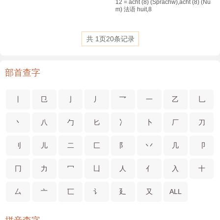
12 = acht (8)​ (Sprachw)​,acht (8)​ (Nu
m) 法语 huit,8
共
1
页
20
条记录
部首查字
丨
㔾
亅
丿
乛
一
乙
乚
丶
八
勹
匕
冫
卜
厂
刀
刂
儿
二
匚
阝
丷
几
卩
冂
力
冖
凵
人
亻
入
十
厶
亠
匸
讠
廴
又
ALL