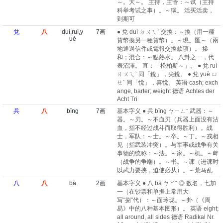
～。大～。 主持，主管：～试（主持
科举考试之事）。～狱。 活买活卖，
到期可
兌
八
duì,ruì,y
7画
● 兌 duì ㄉㄨㄟˋ 交換：～換（用一種
uè
貨幣換另一種貨幣）。～現。匯～（兩
地通過信件或電報交換款項）。 摻
和；混合：～點熱水。 八卦之一，代
表沼澤。 直：「松柏斯～」。 ● 兌 ruì
ㄖㄨㄟˋ 同「銳」，尖銳。 ● 兌 yuè ㄩ
ㄝˋ 同「悅」，喜悅。 英语 cash; exch
ange, barter; weight 德语 Achtes der
Acht Tri
兵
八
bīng
7画
基本字义 ● 兵 bīng ㄅㄧㄥˉ 武器：～
器。～刃。～不血刃（兵器上面没有沾
血，指不经过战斗而取得胜利）。战
士，军队：～士。～卒。～丁。～戎相
见（指武装冲突）。与军事或战争有关
事物的统称：～法。～家。～机。～衅
（战争的争端）。～书。～谏（进谏时
以武力要挟，迫使必从）。～荒马乱
八
八
bā
2画
基本字义 ● 八 bā ㄅㄚˉ ◎ 数名，七加
一（在钞票和单据上常用大
写“捌”代）：～面玲珑。～卦（《周
易》中的八种基本图形）。 英语 eight;
all around, all sides 德语 Radikal Nr.