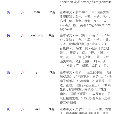
beneiden 法语 envier,désirer,convoite
r
羡
八
xiàn
12画
基本字义 ● 羡 xiàn ㄒㄧㄢˋ 因喜爱而
希望得到：贪～。～慕。～妒。艳～。
临渊～鱼。有余，余剩：余～。“以～
补不足”。姓。 英语 envy, admire; prai
se; covet
兴
八
xīng,xìng
6画
基本字义 ● 兴 （興） xīng ㄒㄧㄥˉ 举
办，发动：～办。～工。～学。～建。
～叹（发出感叹声，如“望洋～～”）。
百废待～。 起来：夙～夜寐（早起晚
睡）。 旺盛：～盛。～旺。～隆。～
衰。复～。～替（兴衰）。天下～亡，
匹夫有责。 流行，盛行：时～。新
～。 准许：不～胡闹。 或许：～许。
義
八
yì
13画
基本字义 ● 義 yì ㄧˋ 合宜的事情。《論
語•為政》：“見義不為，無勇也。”《淮
南子•齊俗》：“為義者，布施而德。”正
道、正理。《孟子•公孫丑上》：“其為
氣也，配義與道，無是餒也。”死節、
殉難。《禮記•禮運》：“故國有患，君
死社稷謂之義。”《宋史•卷四五○•忠義
傳五•尹穀傳
羑
八
yǒu
9画
基本字义 ● 羑 yǒu ㄧㄡˇ 〔～里〕古地
名，在今中国河南省汤阴县北。诱导。