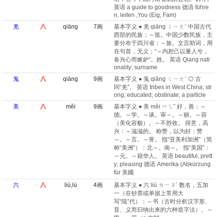
英语 a guide to goodness 德语 führe
n, leiten ,You (Eig, Fam)
羌
八
qiāng
7画
基本字义 ● 羌 qiāng ㄑㄧㄤˉ 中国古代
西部的民族：～笛。中国少数民族，主
要分布于四川省：～族。文言助词，用
在句首，无义：“～内恕己以量人兮，
各兴心而嫉妒”。姓。 英语 Qiang nati
onality; surname
羗
八
qiāng
9画
基本字义 ● 羗 qiāng ㄑㄧㄤˉ ◎ 古
同“羌”。 英语 tribes in West China; str
ong; educated; obstinate; a particle
美
八
měi
9画
基本字义 ● 美 měi ㄇㄟˇ 好，善：～
德。～学。～谈。审～。～丽。～容
（美化容貌）。～不胜收。 得意，高
兴：～滋滋的。 称赞，以为好：赞
～。～言。～誉。 指“亚美利加洲”（简
称“美洲”）：北～。南～。 指“美国”：
～元。～籍华人。 英语 beautiful, prett
y; pleasing 德语 Amerika (Abkürzung
für 美國
六
八
liù,lù
4画
基本字义 ● 六 liù ㄌㄧㄡˋ 数名，五加
一（在钞票或单据上常用大
写“陆”代）：～书（古时分析汉字形、
音、义而归纳出来的六种造字法）。～