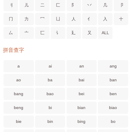
刂
儿
二
匚
阝
丷
几
卩
冂
力
冖
凵
人
亻
入
十
厶
亠
匸
讠
廴
又
ALL
拼音查字
a
ai
an
ang
ao
ba
bai
ban
bang
bao
bei
ben
beng
bi
bian
biao
bie
bin
bing
bo