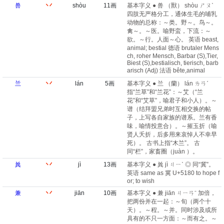
兽
丷
shòu
11画
基本字义 ● 兽 （獸） shòu ㄕㄡˋ
四肢无严格分工，通体生毛的哺乳
动物的总称：～类。野～。鸟～。
禽～。～医。喻野蛮，下流：～
欲。～行。人面～心。 英语 beast,
animal; bestial 德语 brutaler Mens
ch, roher Mensch, Barbar (S)​,Tier,
Biest (S)​,bestialisch, tierisch, barb
arisch (Adj) 法语 bête,animal
兰
丷
lán
5画
基本字义 ● 兰 （蘭） lán ㄌㄢˊ
指“兰草”和“兰花”：～艾（“兰
花”和“艾草”，喻君子和小人）。～
谱（结拜盟兄弟时互相交换的帖
子，上写各自家族的谱系。兰有香
味，喻情投意合）。～摧玉折（喻
贤人夭折，后多用来哀悼人不幸早
死）。 古书上指“木兰”。 古
同“栏”，家畜圈（juàn ）。
兾
丷
jì
13画
基本字义 ● 兾 jì ㄐㄧˋ ◎ 同“冀”。
英语 same as 冀 U+5180 to hope f
or; to wish
兼
丷
jiān
10画
基本字义 ● 兼 jiān ㄐㄧㄢˉ 加倍，
把两份并在一起：～旬（两个十
天）。～程。～并。同时涉及或所
具有的不只一方面：～而有之。～