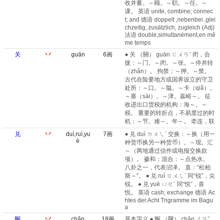
收并蓄。～顾。～职。～任。～
课。 英语 unite, combine; connec
t; and 德语 doppelt ,nebenbei ,glei
chzeitig, zusätzlich, zugleich (Adj)
法语 double,simultanément,en mê
me temps
关
丷
guān
6画
● 关 （關） guān ㄍㄨㄢˉ 闭，合
拢：～门。～闭。～张。～停并转
（zhǎn）。 拘禁：～押。～禁。
古代在险要地方或国界设立的守卫
处所：～口。～隘。～卡（qiǎ）。
～塞（sài）。～津。嘉峪～。 征
收进出口货税的机构：海～。～
税。 重要的转折点，不易度过的时
机：～节。难～。年～。 牵连，联
兑
丷
duì,ruì,yu
7画
● 兑 duì ㄉㄨㄟˋ 交换：～换（用一
è
种货币换另一种货币）。～现。汇
～（两地通过信件或电报交换款
项）。 掺和；混合：～点热水。
八卦之一，代表沼泽。 直：“松柏
斯～”。 ● 兑 ruì ㄖㄨㄟˋ 同“锐”，尖
锐。 ● 兑 yuè ㄩㄝˋ 同“悦”，喜
悦。 英语 cash; exchange 德语 Ac
htes der Acht Trigramme im Bagu
a
冁
丷
chǎn
18画
基本字义 ● 冁 （囅） chǎn ㄔㄢˇ