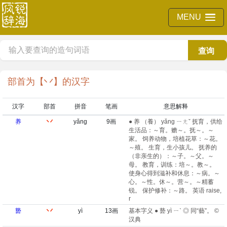
MENU
查询
部首为【丷】的汉字
汉字
部首
拼音
笔画
意思解释
养
丷
yǎng
9画
● 养 （養） yǎng ㄧㄤˇ 抚育，供给
生活品：～育。赡～。抚～。～
家。 饲养动物，培植花草：～花。
～殖。 生育，生小孩儿。 抚养的
（非亲生的）：～子。～父。～
母。 教育，训练：培～。教～。
使身心得到滋补和休息：～病。～
心。～性。休～。营～。～精蓄
锐。 保护修补：～路。 英语 raise,
r
兿
丷
yì
13画
基本字义 ● 兿 yì ㄧˋ ◎ 同“藝”。 ©
汉典