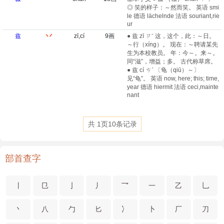
◎ 笑的样子：～然而笑。 英语 smi
le 德语 lächelnde 法语 souriant,rie
ur
兹
丷
zī,cí
9画
● 兹 zī ㄗˉ 这，这个，此：～日。
～行（xíng）。 现在：～聘请某先
生为本校教员。 年：今～。来～。
同“滋”，增益；多。 古代称草席。
● 兹 cí ㄘˊ 〔龟（qiū）～〕
见“龟”。 英语 now, here; this; time,
year 德语 hiermit 法语 ceci,mainte
nant
共
1
页
10
条记录
部首查字
丨
㔾
亅
丿
乛
一
乙
乚
丶
八
勹
匕
冫
卜
厂
刀