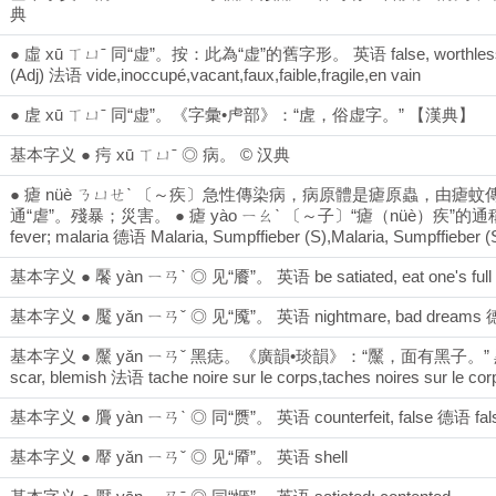
典
● 虛 xū ㄒㄩˉ 同“虚”。按：此為“虚”的舊字形。 英语 false, worthless; empty
(Adj) 法语 vide,inoccupé,vacant,faux,faible,fragile,en vain
● 虗 xū ㄒㄩˉ 同“虚”。《字彙•虍部》：“虗，俗虚字。” 【漢典】
基本字义 ● 疞 xū ㄒㄩˉ ◎ 病。 © 汉典
● 瘧 nüè ㄋㄩㄝˋ 〔～疾〕急性傳染病，病原體是瘧原蟲，由
通“虐”。殘暴；災害。 ● 瘧 yào ㄧㄠˋ 〔～子〕“瘧（nüè）疾”的通稱，
fever; malaria 德语 Malaria, Sumpffieber (S)​,Malaria, Sumpffieber 
基本字义 ● 饜 yàn ㄧㄢˋ ◎ 见“餍”。 英语 be satiated, eat one's full
基本字义 ● 魘 yǎn ㄧㄢˇ ◎ 见“魇”。 英语 nightmare, bad dreams 德语 
基本字义 ● 黶 yǎn ㄧㄢˇ 黑痣。《廣韻•琰韻》：“黶，面有黑子。”
scar, blemish 法语 tache noire sur le corps,taches noires sur le cor
基本字义 ● 贗 yàn ㄧㄢˋ ◎ 同“赝”。 英语 counterfeit, false 德语 falsch,
基本字义 ● 厴 yǎn ㄧㄢˇ ◎ 见“厣”。 英语 shell