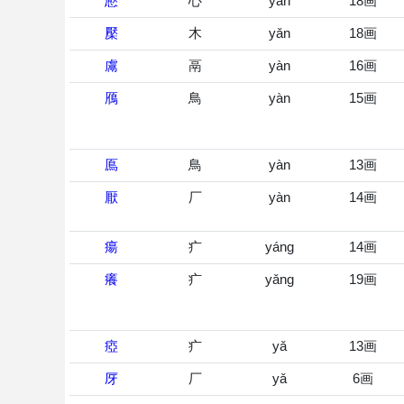
懕
心
yān
18画
檿
木
yǎn
18画
鬳
鬲
yàn
16画
鴈
鳥
yàn
15画
鳫
鳥
yàn
13画
厭
厂
yàn
14画
瘍
疒
yáng
14画
癢
疒
yǎng
19画
瘂
疒
yǎ
13画
厊
厂
yǎ
6画