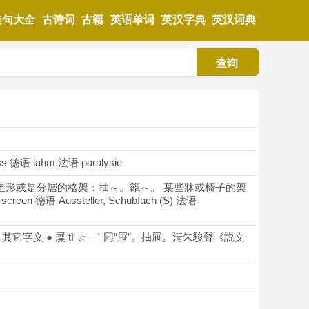
造句大全
古诗词
古籍
英语单词
英汉字典
英汉词典
查询
s 德语 lahm 法语 paralysie
常是匣形或是分層的格架：抽～。籠～。 某些牀或椅子的架
 德语 Aussteller, Schubfach (S) 法语
 其它字义 ● 屟 tì ㄊㄧˋ 同“屉”。抽屉。清朱駿聲《説文