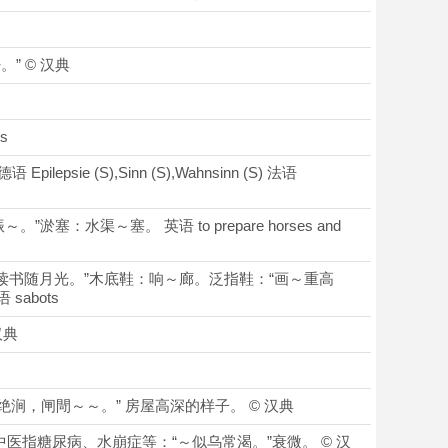
。” © 汉典
s
pilepsie (S)​,Sinn (S)​,Wahnsinn (S) 法语
淤塞：水渠～塞。 英语 to prepare horses and
，夜读书随月光。”木底鞋：响～廊。泛指鞋：“画～重高
 sabots
汉典
侧有绝涧，闸閜～～。” 房屋高深的样子。 © 汉典
渴，中医指糖尿病、水崩症等：“～似乌常渴。”衰微。 © 汉