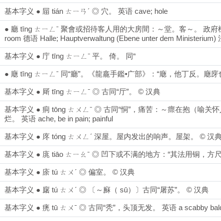
基本字义 ● 屇 tián ㄊㄧㄢˊ ◎ 穴。 英语 cave; hole
● 廳 tīng ㄊㄧㄥˉ 聚會或招待客人用的大房間：～堂。客～。 政府機關
room 德语 Halle; Hauptverwaltung (Ebene unter dem Ministerium)​
基本字义 ● 庁 tīng ㄊㄧㄥˉ 平。 倚。 同“
● 廰 tīng ㄊㄧㄥˉ 同“廳”。《龍龕手鑑•广部》：“廰，他丁反。廰庌也。” 英语
基本字义 ● 厛 tīng ㄊㄧㄥˉ ◎ 古同“厅”。 © 汉典
基本字义 ● 痌 tōng ㄊㄨㄥˉ ◎ 古同“恫”，痛苦：～瘝在抱（喻关怀
烂。 英语 ache, be in pain; painful
基本字义 ● 庝 tóng ㄊㄨㄥˊ 深屋。屋内发出的响声。屋架。 © 汉
基本字义 ● 庣 tiāo ㄊㄧㄠˉ ◎ 凹下或不满的地方：“其法用铜，
基本字义 ● 庩 tú ㄊㄨˊ ◎ 偏室。 © 汉典
基本字义 ● 廜 tú ㄊㄨˊ ◎ 〔～㢝（ sū）〕古同“屠苏”。 © 汉典
基本字义 ● 痜 tū ㄊㄨˉ ◎ 古同“秃”，头顶无发。 英语 a scabby bald