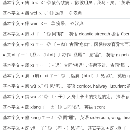
基本字义 ● 瘏 tú ㄊㄨˊ ◎ 疲劳致病：“陟彼砠矣，我马～矣。” 英语 ill 法语 êt
基本字义 ● 癓 wēi ㄨㄟˉ ◎ 足疮。 © 汉典
基本字义 ● 瘒 wén ㄨㄣˊ ◎ 痴呆。 © 汉典
基本字义 ● 屭 xì ㄒㄧˋ ◎ 同“屓”。 英语 gigantic strength 德语 übermen
基本字义 ● 瘜 xī ㄒㄧˉ ◎ 〔～肉〕古同“息肉”，因黏膜发育异常而形
● 屓 xì ㄒㄧˋ 〔贔～（bì xì）〕亦作“ 贔屭 ”，見“贔”。 英语 gigantic str
基本字义 ● 屖 xī ㄒㄧˉ 〔～迟〕古同“栖迟”，滞留不进。古同“犀”
基本字义 ● 屃 （屓） xì ㄒㄧˋ ◎ 〔赑屃（bì xì）〕见“赑”。 英语 gigantic
基本字义 ● 廡 wǔ ㄨˇ ◎ 见“庑”。 英语 corridor, hallway; luxuriant 德
基本字义 ● 痦 wù ㄨˋ ◎ 〔～子〕人身上长出的突起的痣。 法语 grain de b
基本字义 ● 麘 xiāng ㄒㄧㄤˉ ◎ 古同“香”。 英语 scent
基本字义 ● 廂 xiāng ㄒㄧㄤˉ ◎ 同“厢”。 英语 side-room, wing; theatre
基本字义 ● 疨 yǎ ㄧㄚˇ ◎ 〔痄～〕见“痄”。 其它字义 ● 疨 xiā 