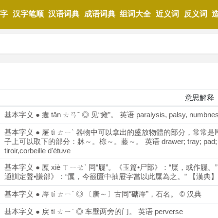
拆字
汉字笔顺
汉语词典
成语词典
组词大全
近义词
反义词
意思解释
基本字义 ● 癱 tān ㄊㄢˉ ◎ 见“瘫”。 英语 paralysis, palsy, numbnes
基本字义 ● 屜 tì ㄊㄧˋ 器物中可以拿出的盛放物體的部分，常
子上可以取下的部分：牀～。棕～。藤～。 英语 drawer; tray; pad; screen
tiroir,corbeille d'étuve
基本字义 ● 屟 xiè ㄒㄧㄝˋ 同“屧”。《玉篇•尸部》：“屟，或作屧。”
通訓定聲•謙部》：“屟，今籢匱中抽屉字當以此屟為之。” 【漢典】
基本字义 ● 厗 tí ㄊㄧˊ ◎ 〔唐～〕古同“磄厗”，石名。 © 汉典
基本字义 ● 戻 tì ㄊㄧˋ ◎ 车壁两旁的门。 英语 perverse