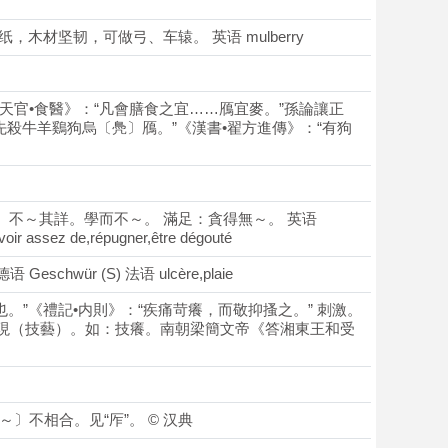
纸，木材坚韧，可做弓、车辕。 英语 mulberry
周禮•天官•食醫》：“凡會膳食之宜……鴈宜麥。”孫論讓正
，先殺牛羊鷄狗烏〔鳧〕鴈。”《漢書•翟方進傳》：“有狗
～舊。不～其詳。學而不～。 滿足：貪得無～。 英语
voir assez de,répugner,être dégouté
语 Geschwür (S) 法语 ulcère,plaie
搔也。”《禮記•内則》：“疾痛苛癢，而敬抑搔之。” 刺激。
顯現（技藝）。如：技癢。南朝梁簡文帝《答湘東王和受
）～〕不相合。见“厏”。 © 汉典