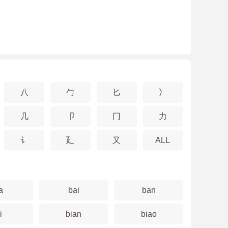
八
勹
匕
冫
几
卩
冂
力
讠
廴
又
ALL
a
bai
ban
i
bian
biao