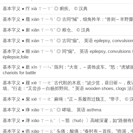
基本字义 ● 疜 xià ㄒㄧㄚˋ ◎ 痢疾。 © 汉典
基本字义 ● 麙 xián ㄒㄧㄢˊ ◎ 古同“羬”，细角羚羊：“兽则～羊野麋
基本字义 ● 廯 xiān ㄒㄧㄢˉ ◎ 粮仓。 © 汉典
基本字义 ● 癎 xián ㄒㄧㄢˊ ◎ 古同“痫”。 英语 epilepsy, convulsion
基本字义 ● 癇 xián ㄒㄧㄢˊ ◎ 同“痫”。 英语 epilepsy, convulsions 德语 E
épilepsie,folie
基本字义 ● 廞 xīn ㄒㄧㄣˉ 陈列：“大丧，～裘饰皮车。”怒：“虎虓振～。”
chariots for battle
基本字义 ● 屧 xiè ㄒㄧㄝˋ 古代鞋的木底：“泌少贫，昼日斫～
墙。”行走：“又尝步～白杨郊野间。” 英语 wooden shoes, clogs 法语
基本字义 ● 緳 xié ㄒㄧㄝˊ 麻绳：“正～系履而过魏王。”带子。 © 
基本字义 ● 痚 xiāo ㄒㄧㄠˉ ◎ 哮喘。 英语 asthma
基本字义 ● 庨 xiāo ㄒㄧㄠˉ 〔～豁（huō）〕高峻深邃，如“路
基本字义 ● 痟 xiāo ㄒㄧㄠˉ 头痛；酸痛：“春时有～首疾。”痟