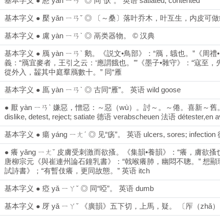
基本字义 ● 懕 yān ㄧㄢˉ ◎ 同“恹”。 英语 satiated; contented
基本字义 ● 檿 yǎn ㄧㄢˇ ◎ 〔～桑〕落叶乔木，叶互生，内皮可做
基本字义 ● 鬳 yàn ㄧㄢˋ ◎ 鬲类器物。 © 汉典
基本字义 ● 鴈 yàn ㄧㄢˋ 鹅。《説文•鳥部》：“鴈，䳘也。”《
義：“鴈宜麥者，王引之云：‘應謂餓也。’”《墨子•雜守》：“寇至
從外入，齧其中庭羣鴈數十。” 同“雁
基本字义 ● 鳫 yàn ㄧㄢˋ ◎ 古同“雁”。 英语 wild goose
● 厭 yàn ㄧㄢˋ 嫌惡，憎惡：～惡（wù）。討～。～倦。喜新
dislike, detest, reject; satiate 德语 verabscheuen 法语 détester,en a
基本字义 ● 瘍 yáng ㄧㄤˊ ◎ 见“疡”。 英语 ulcers, sores; infection 德
● 癢 yǎng ㄧㄤˇ 皮膚受刺激而欲搔。《集韻•養韻》：“癢，膚欲
唐柳宗元《與崔連州論石鐘乳書》：“戟喉癢肺，幽悶不聰。” 想
試詩書》；“有暫伎癢，更同故態。” 英语 itch
基本字义 ● 瘂 yǎ ㄧㄚˇ ◎ 同“啞”。 英语 dumb
基本字义 ● 厊 yǎ ㄧㄚˇ 《廣韻》五下切，上馬，疑。 〔厏（zhǎ