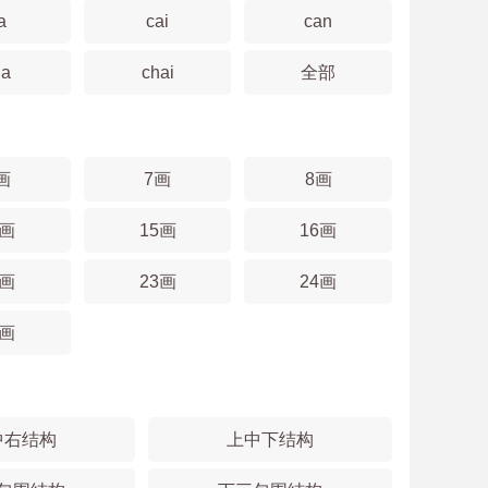
a
cai
can
ha
chai
全部
画
7画
8画
4画
15画
16画
2画
23画
24画
0画
中右结构
上中下结构