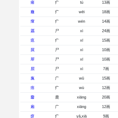
瘏
疒
tú
13画
癓
疒
wēi
18画
瘒
疒
wén
14画
屭
尸
xì
24画
瘜
疒
xī
15画
屓
尸
xì
10画
屖
尸
xī
10画
屃
尸
xì
7画
廡
广
wǔ
15画
痦
疒
wù
12画
麘
鹿
xiāng
20画
廂
广
xiāng
12画
疨
疒
yǎ,xiā
9画