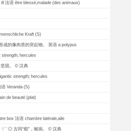
re blessé,malade (des animaux)​
schliche Kraft (S)
成的像肉质的突起物。 英语 a polypus
ength; hercules
，坚固。 © 汉典
 strength; hercules
语 Veranda (S)
eauté (plat)​
 box 法语 chambre latérale,aile
ㄒㄧㄚˉ ◎ 古同“瘕”，喉病。 © 汉典