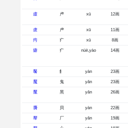
虛
虍
xū
12画
虗
虍
xū
11画
疞
疒
xū
8画
瘧
疒
nüè,yào
14画
饜
飠
yàn
23画
魘
鬼
yǎn
23画
黶
黑
yǎn
26画
贗
貝
yàn
22画
厴
厂
yǎn
19画