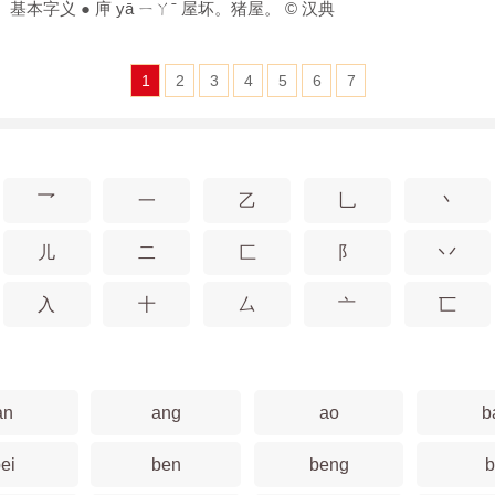
基本字义 ● 庘 yā ㄧㄚˉ 屋坏。猪屋。 © 汉典
1
2
3
4
5
6
7
乛
一
乙
乚
丶
儿
二
匚
阝
丷
入
十
厶
亠
匸
an
ang
ao
b
ei
ben
beng
b