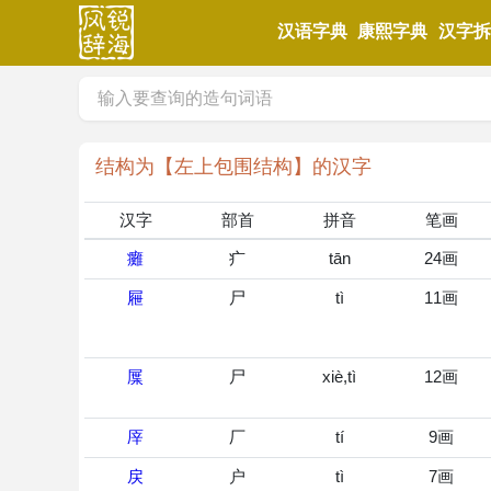
汉语字典
康熙字典
汉字
结构为【左上包围结构】的汉字
汉字
部首
拼音
笔画
癱
疒
tān
24画
屜
尸
tì
11画
屟
尸
xiè,tì
12画
厗
厂
tí
9画
戻
户
tì
7画