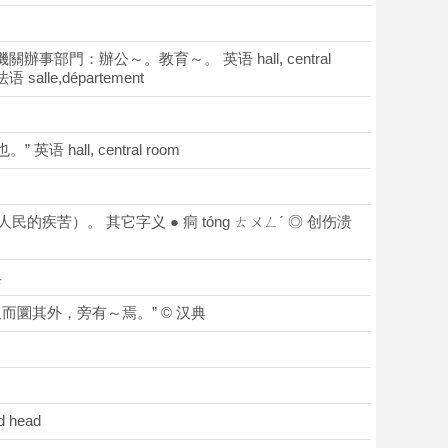
辦事部門：辦公～。教育～。 英语 hall, central
 法语 salle,département
 hall, central room
人民的疾苦）。 其它字义 ● 痌 tóng ㄊㄨㄥˊ ◎ 创伤溃
典
方尺而圜其外，旁有～焉。” © 汉典
 head