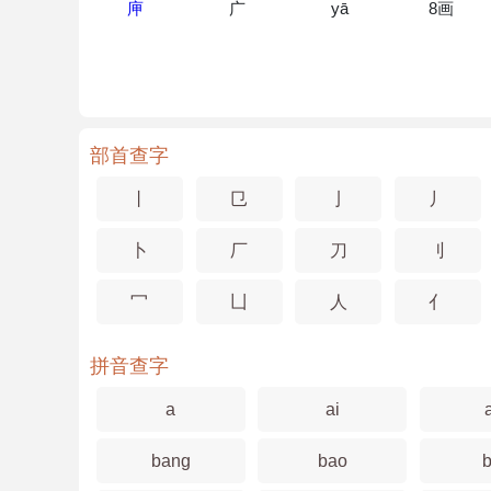
庘
广
yā
8画
部首查字
丨
㔾
亅
丿
卜
厂
刀
刂
冖
凵
人
亻
拼音查字
a
ai
bang
bao
b