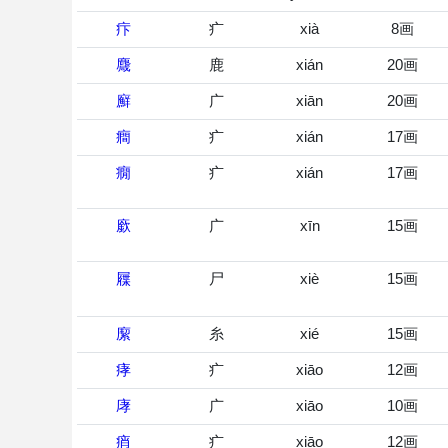
疜
疒
xià
8画
麙
鹿
xián
20画
廯
广
xiān
20画
癎
疒
xián
17画
癇
疒
xián
17画
廞
广
xīn
15画
屧
尸
xiè
15画
緳
糸
xié
15画
痚
疒
xiāo
12画
庨
广
xiāo
10画
痟
疒
xiāo
12画