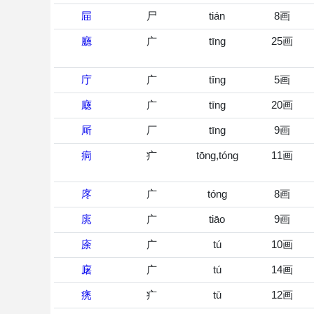
屇
尸
tián
8画
廳
广
tīng
25画
庁
广
tīng
5画
廰
广
tīng
20画
厛
厂
tīng
9画
痌
疒
tōng,tóng
11画
庝
广
tóng
8画
庣
广
tiāo
9画
庩
广
tú
10画
廜
广
tú
14画
痜
疒
tū
12画