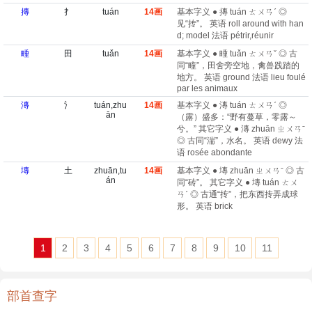
摶
扌
tuán
14画
基本字义 ● 摶 tuán ㄊㄨㄢˊ ◎
见“抟”。 英语 roll around with han
d; model 法语 pétrir,réunir
畽
田
tuǎn
14画
基本字义 ● 畽 tuǎn ㄊㄨㄢˇ ◎ 古
同“疃”，田舍旁空地，禽兽践踏的
地方。 英语 ground 法语 lieu foulé
par les animaux
漙
氵
tuán,zhu
14画
基本字义 ● 漙 tuán ㄊㄨㄢˊ ◎
ān
（露）盛多：“野有蔓草，零露～
兮。” 其它字义 ● 漙 zhuān ㄓㄨㄢˉ
◎ 古同“湍”，水名。 英语 dewy 法
语 rosée abondante
塼
土
zhuān,tu
14画
基本字义 ● 塼 zhuān ㄓㄨㄢˉ ◎ 古
án
同“砖”。 其它字义 ● 塼 tuán ㄊㄨ
ㄢˊ ◎ 古通“抟”，把东西抟弄成球
形。 英语 brick
1
2
3
4
5
6
7
8
9
10
11
部首查字