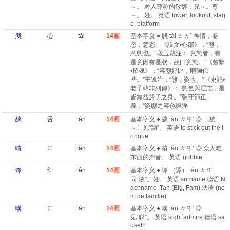
～。 对人尊称的敬辞：兄～。尊
～。 姓。 英语 tower, lookout; stag
e, platform
態
心
tài
14画
基本字义 ● 態 tài ㄊㄞˋ 神情；姿
态；意态。《説文•心部》：“態，
意態也。”段玉裁注：“意態者，有
是意因有是狀，故曰意態。”《楚辭
•招魂》：“容態好比，順彌代
些。”王逸注：“態，姿也。”《史記•
老子韓非列傳》：“態色與淫志，是
皆無益於子之身。”張守節正
義：“姿態之容色與淫
舕
舌
tàn
14画
基本字义 ● 舕 tàn ㄊㄢˋ ◎ 〔舑
～〕见“舑”。 英语 to stick out the t
ongue
嗿
口
tǎn
14画
基本字义 ● 嗿 tǎn ㄊㄢˇ ◎ 众人吃
东西的声音。 英语 gobble
谭
讠
tán
14画
基本字义 ● 谭 （譚） tán ㄊㄢˊ
同“谈”。姓。 英语 surname 德语 N
achname ,Tan (Eig, Fam) 法语 (no
m de famille)​
嘆
口
tàn
14画
基本字义 ● 嘆 tàn ㄊㄢˋ ◎
见“叹”。 英语 sigh, admire 德语 sä
useln