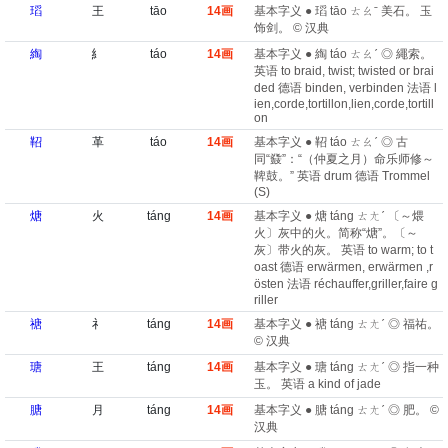
瑫
王
tāo
14画
基本字义 ● 瑫 tāo ㄊㄠˉ 美石。 玉
饰剑。 © 汉典
綯
糹
táo
14画
基本字义 ● 綯 táo ㄊㄠˊ ◎ 繩索。
英语 to braid, twist; twisted or brai
ded 德语 binden, verbinden 法语 l
ien,corde,tortillon,lien,corde,tortill
on
鞀
革
táo
14画
基本字义 ● 鞀 táo ㄊㄠˊ ◎ 古
同“鼗”：“（仲夏之月）命乐师修～
鞞鼓。” 英语 drum 德语 Trommel
(S)
煻
火
táng
14画
基本字义 ● 煻 táng ㄊㄤˊ 〔～煨
火〕灰中的火。简称“煻”。〔～
灰〕带火的灰。 英语 to warm; to t
oast 德语 erwärmen, erwärmen ,r
östen 法语 réchauffer,griller,faire g
riller
禟
礻
táng
14画
基本字义 ● 禟 táng ㄊㄤˊ ◎ 福祐。
© 汉典
瑭
王
táng
14画
基本字义 ● 瑭 táng ㄊㄤˊ ◎ 指一种
玉。 英语 a kind of jade
膅
月
táng
14画
基本字义 ● 膅 táng ㄊㄤˊ ◎ 肥。 ©
汉典