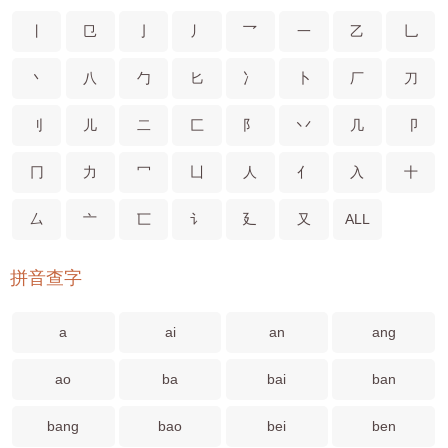
丨
㔾
亅
丿
乛
一
乙
乚
丶
八
勹
匕
冫
卜
厂
刀
刂
儿
二
匚
阝
丷
几
卩
冂
力
冖
凵
人
亻
入
十
厶
亠
匸
讠
廴
又
ALL
拼音查字
a
ai
an
ang
ao
ba
bai
ban
bang
bao
bei
ben