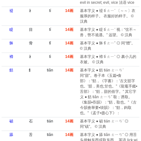
evil in secret; evil, vice 法语 vice
褆
衤
tí
14画
基本字义 ● 褆 tí ㄊㄧˊ 〔～～〕衣
服厚的样子。 衣服好的样子。 ©
汉典
睼
目
tí
14画
基本字义 ● 睼 tí ㄊㄧˊ 视：“弦不～
兽，辔不诡遇。” 远望。 © 汉典
骵
骨
tǐ
14画
基本字义 ● 骵 tǐ ㄊㄧˇ ◎ 同“體”。
© 汉典
褅
衤
tì
14画
基本字义 ● 褅 tì ㄊㄧˋ ◎ 裹小儿的
衣被。 © 汉典
餂
飠
tiǎn
14画
基本字义 ● 餂 tián ㄊㄧㄢˊ
同“甜”。卷子本《玉篇•食
部》：“餂，《字書》：‘古文甛字
也。’甛，美也;甘也。”《龍竈手鑑•
舌部》：“餂，甜的俗字。” 其它字
义 ● 餂 tiǎn ㄊㄧㄢˇ 取；诱取。
《集韻•忝韻》：“餂，取也。”《古
今韻會舉要•琰韻》：“餂，鉤取
也。”《孟子•盡心下》：
碵
石
tián
14画
基本字义 ● 碵 tián ㄊㄧㄢˊ ◎
同“磌”。 © 汉典
舔
舌
tiǎn
14画
基本字义 ● 舔 tiǎn ㄊㄧㄢˇ ◎ 用舌
头接触东西或取东西。 英语 lick wi