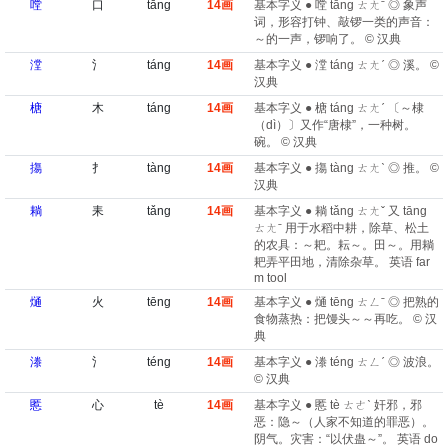
嘡
口
tāng
14画
基本字义 ● 嘡 tāng ㄊㄤˉ ◎ 象声
词，形容打钟、敲锣一类的声音：
～的一声，锣响了。 © 汉典
漟
氵
táng
14画
基本字义 ● 漟 táng ㄊㄤˊ ◎ 溪。 ©
汉典
榶
木
táng
14画
基本字义 ● 榶 táng ㄊㄤˊ 〔～棣
（dì）〕又作“唐棣”，一种树。
碗。 © 汉典
摥
扌
tàng
14画
基本字义 ● 摥 tàng ㄊㄤˋ ◎ 推。 ©
汉典
耥
耒
tǎng
14画
基本字义 ● 耥 tǎng ㄊㄤˇ 又 tāng
ㄊㄤˉ 用于水稻中耕，除草、松土
的农具：～耙。耘～。田～。用耥
耙弄平田地，清除杂草。 英语 far
m tool
熥
火
tēng
14画
基本字义 ● 熥 tēng ㄊㄥˉ ◎ 把熟的
食物蒸热：把馒头～～再吃。 © 汉
典
漛
氵
téng
14画
基本字义 ● 漛 téng ㄊㄥˊ ◎ 波浪。
© 汉典
慝
心
tè
14画
基本字义 ● 慝 tè ㄊㄜˋ 奸邪，邪
恶：隐～（人家不知道的罪恶）。
阴气。灾害：“以伏蛊～”。 英语 do