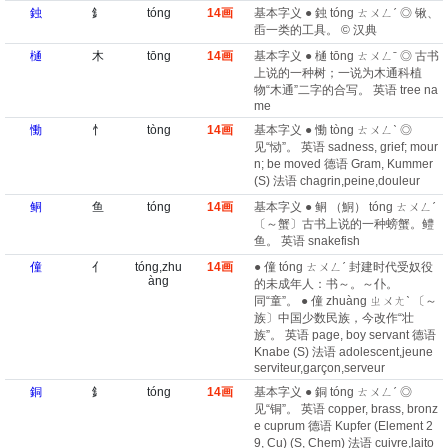
鉵
釒
tóng
14画
基本字义 ● 鉵 tóng ㄊㄨㄥˊ ◎ 锹、
臿一类的工具。 © 汉典
樋
木
tōng
14画
基本字义 ● 樋 tōng ㄊㄨㄥˉ ◎ 古书
上说的一种树；一说为木通科植
物“木通”二字的合写。 英语 tree na
me
慟
忄
tòng
14画
基本字义 ● 慟 tòng ㄊㄨㄥˋ ◎
见“恸”。 英语 sadness, grief; mour
n; be moved 德语 Gram, Kummer
(S) 法语 chagrin,peine,douleur
鲖
鱼
tóng
14画
基本字义 ● 鲖 （鮦） tóng ㄊㄨㄥˊ
〔～蟹〕古书上说的一种螃蟹。鳢
鱼。 英语 snakefish
僮
亻
tóng,zhu
14画
● 僮 tóng ㄊㄨㄥˊ 封建时代受奴役
àng
的未成年人：书～。～仆。
同“童”。 ● 僮 zhuàng ㄓㄨㄤˋ 〔～
族〕中国少数民族，今改作“壮
族”。 英语 page, boy servant 德语
Knabe (S) 法语 adolescent,jeune
serviteur,garçon,serveur
銅
釒
tóng
14画
基本字义 ● 銅 tóng ㄊㄨㄥˊ ◎
见“铜”。 英语 copper, brass, bronz
e cuprum 德语 Kupfer (Element 2
9, Cu)​ (S, Chem) 法语 cuivre,laito