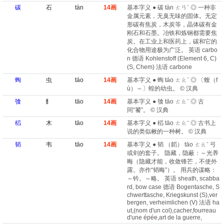
碳
石
tàn
14画
基本字义 ● 碳 tàn ㄊㄢˋ ◎ 一种非
金属元素，无臭无味的固体。无定
形碳有焦炭，木炭等，晶体碳有金
刚石和石墨。冶铁和炼钢都需要焦
炭。在工业上和医药上，碳和它的
化合物用途极为广泛。 英语 carbo
n 德语 Kohlenstoff (Element 6, C)​
(S, Chem) 法语 carbone
蜪
虫
táo
14画
基本字义 ● 蜪 táo ㄊㄠˊ ◎ 〔蝮（f
ù）～〕蝗的幼虫。 © 汉典
飸
飠
tāo
14画
基本字义 ● 飸 tāo ㄊㄠˉ ◎ 古
同“饕”。 © 汉典
槄
木
tāo
14画
基本字义 ● 槄 tāo ㄊㄠˉ ◎ 古书上
说的类似楸的一种树。 © 汉典
韬
韦
tāo
14画
基本字义 ● 韬 （韜） tāo ㄊㄠˉ 弓
或剑的套子。 隐藏，隐蔽：～光养
晦（隐藏才能，收敛锋芒，不使外
露。亦作“韬晦”）。 用兵的谋略：
～钤。～略。 英语 sheath, scabba
rd, bow case 德语 Bogentasche, S
chwerttasche, Kriegskunst (S)​,ver
bergen, verheimlichen (V) 法语 ha
ut,(nom d'un col)​,cacher,fourreau
d'une épée,art de la guerre,