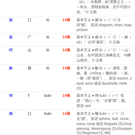
（jū）〕光着脚，如“虎挚之士，～
～科头，贯颐奋戟者，至不可胜计
也。” © 汉典
圗
囗
tú
14画
基本字义 ● 圗 tú ㄊㄨˊ ◎ 古
同“图”。 英语 diagram; chart, map,
picture
廜
广
tú
14画
基本字义 ● 廜 tú ㄊㄨˊ ◎ 〔～㢝（
sū）〕古同“屠苏”。 © 汉典
嶀
山
tū
14画
基本字义 ● 嶀 tū ㄊㄨˉ ◎ 〔～山〕
山名，在中国浙江省嵊县北，与嵊
山相对。 © 汉典
酴
酉
tú
14画
基本字义 ● 酴 tú ㄊㄨˊ 酒母，酒
曲。重（chǒng ）酿的酒：～酒。
～酥（即“屠苏”）。 英语 leaven, y
east; wine 德语 Backhefe, Hefe
(S)
慱
忄
tuán
14画
基本字义 ● 慱 tuán ㄊㄨㄢˊ 忧
虑：“我心～兮。”古通“团”，圆。
英语 sad
團
囗
tuán
14画
基本字义 ● 團 tuán ㄊㄨㄢˊ ◎
见“团”。 英语 sphere, ball, circle;
mass, lump 德语 Brigade (S)​,Grup
pierung; Vereinigung (S)​,Klumpen
(S)​,Regiment (S, Mil)