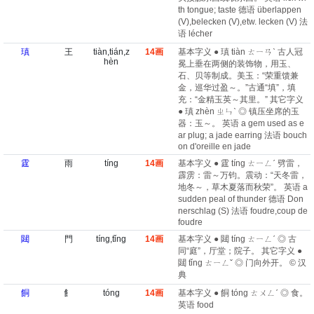
th tongue; taste 德语 überlappen
(V)​,belecken (V)​,etw. lecken (V) 法
语 lécher
瑱
王
tiàn,tián,z
14画
基本字义 ● 瑱 tiàn ㄊㄧㄢˋ 古人冠
hèn
冕上垂在两侧的装饰物，用玉、
石、贝等制成。美玉：“荣重馈兼
金，巡华过盈～。”古通“填”，填
充：“金精玉英～其里。” 其它字义
● 瑱 zhèn ㄓㄣˋ ◎ 镇压坐席的玉
器：玉～。 英语 a gem used as e
ar plug; a jade earring 法语 bouch
on d'oreille en jade
霆
雨
tíng
14画
基本字义 ● 霆 tíng ㄊㄧㄥˊ 劈雷，
霹雳：雷～万钧。震动：“天冬雷，
地冬～，草木夏落而秋荣”。 英语 a
sudden peal of thunder 德语 Don
nerschlag (S) 法语 foudre,coup de
foudre
閮
門
tíng,tǐng
14画
基本字义 ● 閮 tíng ㄊㄧㄥˊ ◎ 古
同“庭”，厅堂；院子。 其它字义 ●
閮 tǐng ㄊㄧㄥˇ ◎ 门向外开。 © 汉
典
餇
飠
tóng
14画
基本字义 ● 餇 tóng ㄊㄨㄥˊ ◎ 食。
英语 food