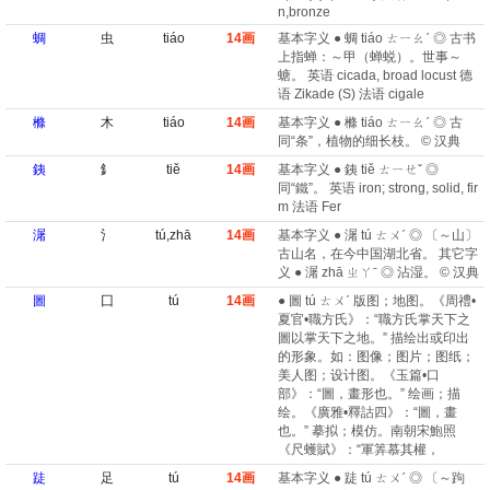
n,bronze
蜩
虫
tiáo
14画
基本字义 ● 蜩 tiáo ㄊㄧㄠˊ ◎ 古书
上指蝉：～甲（蝉蜕）。世事～
螗。 英语 cicada, broad locust 德
语 Zikade (S) 法语 cigale
樤
木
tiáo
14画
基本字义 ● 樤 tiáo ㄊㄧㄠˊ ◎ 古
同“条”，植物的细长枝。 © 汉典
銕
釒
tiě
14画
基本字义 ● 銕 tiě ㄊㄧㄝˇ ◎
同“鐵”。 英语 iron; strong, solid, fir
m 法语 Fer
潳
氵
tú,zhā
14画
基本字义 ● 潳 tú ㄊㄨˊ ◎ 〔～山〕
古山名，在今中国湖北省。 其它字
义 ● 潳 zhā ㄓㄚˉ ◎ 沾湿。 © 汉典
圖
囗
tú
14画
● 圖 tú ㄊㄨˊ 版图；地图。《周禮•
夏官•職方氏》：“職方氏掌天下之
圖以掌天下之地。” 描绘出或印出
的形象。如：图像；图片；图纸；
美人图；设计图。《玉篇•口
部》：“圖，畫形也。” 绘画；描
绘。《廣雅•釋詁四》：“圖，畫
也。” 摹拟；模仿。南朝宋鮑照
《尺蠖賦》：“軍筭慕其權，
跿
足
tú
14画
基本字义 ● 跿 tú ㄊㄨˊ ◎ 〔～跔