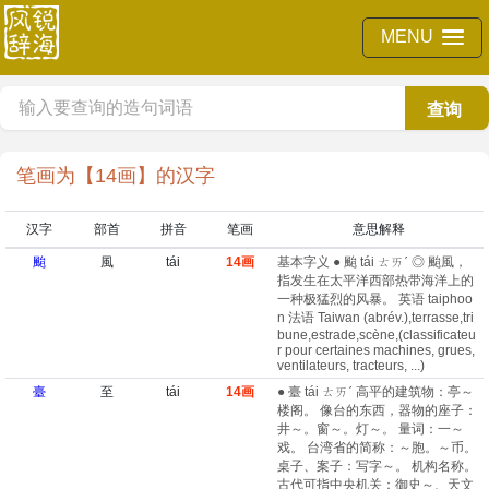
MENU
查询
笔画为【14画】的汉字
汉字
部首
拼音
笔画
意思解释
颱
風
tái
14画
基本字义 ● 颱 tái ㄊㄞˊ ◎ 颱風，
指发生在太平洋西部热带海洋上的
一种极猛烈的风暴。 英语 taiphoo
n 法语 Taiwan (abrév.)​,terrasse,tri
bune,estrade,scène,(classificateu
r pour certaines machines, grues,
ventilateurs, tracteurs, ...)​
臺
至
tái
14画
● 臺 tái ㄊㄞˊ 高平的建筑物：亭～
楼阁。 像台的东西，器物的座子：
井～。窗～。灯～。 量词：一～
戏。 台湾省的简称：～胞。～币。
桌子、案子：写字～。 机构名称。
古代可指中央机关：御史～、天文