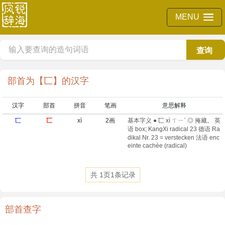
MENU
查询
部首为【匸】的汉字
汉字
部首
拼音
笔画
意思解释
匸
匸
xì
2画
基本字义 ● 匸 xì ㄒㄧˋ ◎ 掩藏。 英
语 box; KangXi radical 23 德语 Ra
dikal Nr. 23 = verstecken 法语 enc
einte cachée (radical)​
共
1
页
1
条记录
部首查字