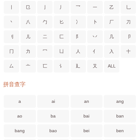
丨
㔾
亅
丿
乛
一
乙
乚
丶
八
勹
匕
冫
卜
厂
刀
刂
儿
二
匚
阝
丷
几
卩
冂
力
冖
凵
人
亻
入
十
厶
亠
匸
讠
廴
又
ALL
拼音查字
a
ai
an
ang
ao
ba
bai
ban
bang
bao
bei
ben